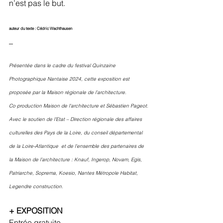
n’est pas le but.
auteur du texte : Cédric Wachthausen
_
Présentée dans le cadre du festival Quinzaine 
Photographique Nantaise 2024, cette exposition est 
proposée par la Maison régionale de l’architecture.
Co production Maison de l'architecture et Sébastien Pageot. 
Avec le soutien de l’Etat – Direction régionale des affaires 
culturelles des Pays de la Loire, du conseil départemental 
de la Loire-Atlantique  et de l’ensemble des partenaires de 
la Maison de l’architecture : Knauf, Ingerop, Novam, Egis, 
Patriarche, Soprema, Koesio, Nantes Métropole Habitat, 
Legendre construction. 
+ EXPOSITION
Entrée gratuite 