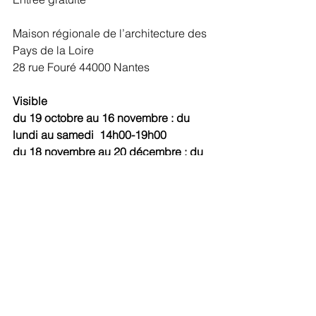
Maison régionale de l’architecture des 
Pays de la Loire
28 rue Fouré 44000 Nantes
Visible 
du 19 octobre au 16 novembre : du 
lundi au samedi  14h00-19h00
du 18 novembre au 20 décembre : du 
mardi au vendredi 14h-17h30, le jeudi 
jusqu'à 20h00
OUVERTURE SAMEDI 19 ET 
DIMANCHE 20 OCTOBRE 
14h00 à 19h00 
à l'occasion des Journées nationales 
de l'architecture