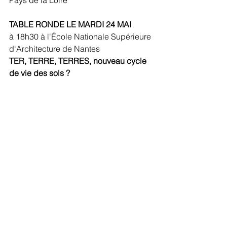
TABLE RONDE LE MARDI 24 MAI
à 18h30 à l'École Nationale Supérieure 
d'Architecture de Nantes
TER, TERRE, TERRES, nouveau cycle 
de vie des sols ?
avec Henri Bava pour l'agence TER,
Sébastien Argant et Laurence Robert 
pour l'atelier de paysage LA TERRE 
FERME
animée par Sylvaine Grée, paysagiste 
et associée chez d'ici là, vice-
présidente de la Maison régionale de 
l'architecture des Pays de la Loire.
Discussion croisée autour du sol à 
partir de projets de paysage en France 
et dans le monde, avec l'agence de 