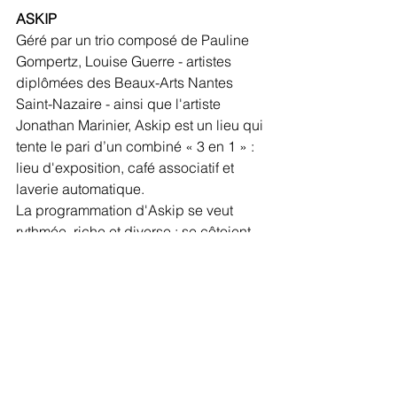
ASKIP
Géré par un trio composé de Pauline 
Gompertz, Louise Guerre - artistes 
diplômées des Beaux-Arts Nantes 
Saint-Nazaire - ainsi que l'artiste 
Jonathan Marinier, Askip est un lieu qui 
tente le pari d’un combiné « 3 en 1 » : 
lieu d'exposition, café associatif et 
laverie automatique.
La programmation d'Askip se veut 
rythmée, riche et diverse : se côtoient 
expositions, concerts de musiques 
actuelles, projections de films 
d’artistes, tables rondes, 
performances, sorties de revues et dj-
sets. 
De par ses usages, Askip renoue avec 