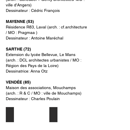
ville d'Angers)
Dessinateur : Cédric François
MAYENNE (53)
Résidence R83, Laval (arch. : cf.architecture
/ MO : Pragmaa )
Dessinateur : Antoine Maréchal
SARTHE (72)
Extension du lycée Bellevue, Le Mans
(arch. : DCL architectes urbanistes / MO :
Région des Pays de la Loire)
Dessinatrice: Anna Otz
VENDÉE (85)
Maison des associations, Mouchamps
(arch. : R & C / MO : ville de Mouchamps)
Dessinateur : Charles Poulain
Maison des association à Mouchamps 8
Repère Urbain à Angers
Charles
Cédric
Poulain
François