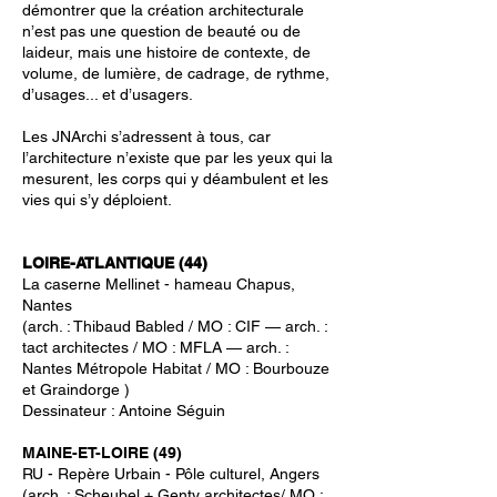
démontrer que la création architecturale
n’est pas une question de beauté ou de
laideur, mais une histoire de contexte, de
volume, de lumière, de cadrage, de rythme,
d’usages... et d’usagers.
Les JNArchi s’adressent à tous, car
l’architecture n’existe que par les yeux qui la
mesurent, les corps qui y déambulent et les
vies qui s’y déploient.
LOIRE-ATLANTIQUE (44)
La caserne Mellinet - hameau Chapus,
Nantes
(arch. : Thibaud Babled / MO : CIF — arch. :
tact architectes / MO : MFLA — arch. :
Nantes Métropole Habitat / MO : Bourbouze
et Graindorge )
Dessinateur : Antoine Séguin
MAINE-ET-LOIRE (49)
RU - Repère Urbain - Pôle culturel, Angers
(arch. : Scheubel + Genty architectes/ MO :