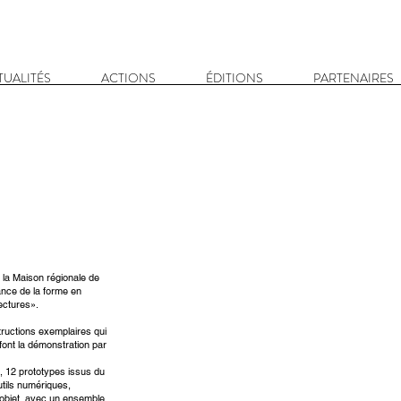
TUALITÉS
ACTIONS
ÉDITIONS
PARTENAIRES
 la Maison régionale de
ance de la forme en
tectures».
ructions exemplaires qui
font la démonstration par
e, 12 prototypes issus du
utils numériques,
l‘objet, avec un ensemble