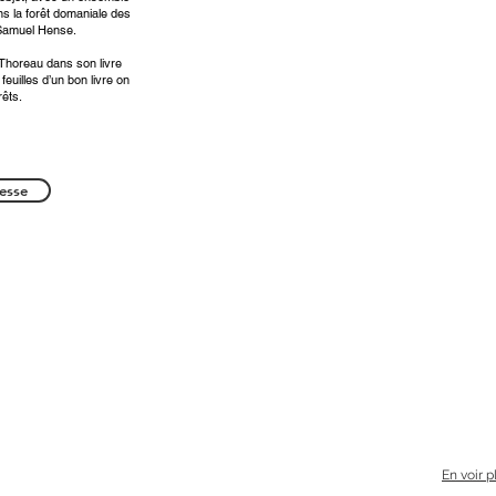
ns la forêt domaniale des
 Samuel Hense.
Thoreau dans son livre
feuilles d’un bon livre on
rêts.
resse
En voir p