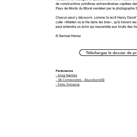
de constructions primitives extraordinaires captées da
Pays de Monts du littoral vendéen par le photographe
Chacun peut y découvrir, comme l’a écrit Henry David 
culte «Walden où la Vie dans les bois», qu’à travers les 
peut entendre un écho qui ressemble aux bruits des fo
© Samuel Hense
Téléchargez le dossier de p
Partenaires
- ensa Nantes
- 3A Composites - Alucobond©
- Feilo Sylvania