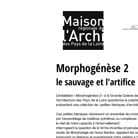
AC
Morphogénèse 2
le sauvage et l'artifice
L’installation «Morphogénèse 2» à la Grande Galerie de
l’architecture des Pays de la Loire questionne la subst
présentant une collection de «petites fabriques d’archi
Ces petites fabriques réunissent un ensemble de const
par l’assemblage de matières primitives ou complexes 
le réel de notre capacité à l’émerveillement.
Interrogeant la question de la forme inventée et pensé
studio de Morphologie de l’ensa Nantes, appelant les o
instaurent un dialogue et questionnent notre relation à 