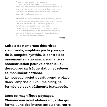
À nos yeux, un projet n’est pas une
architecture immobile, permanente et unique,
mais une intervention nécessairement personnelle au
sein d’un territoire. C’est cette singularité que nous
poursuivons en créant des expériences spatiales
et émotionnelles sur-mesure.
Attention au détail, harmonie des matériaux, justesse
de la ligne, notre sensibilité aiguë pour le fait-main se
retrouve ainsi dans les bâtiments que nous
construisons, quelle que soit leur taille.
Nous sommes convaincus en effet que ce sont
les qualités intrinsèques d’une intervention qui lui
permettent de durer, de devenir résiliente et, plus
encore, de faire advenir la beauté
TITAN
Suite à de nombreux désordres
structurels, amplifiés par le passage
de la tempête Xynthia, le
centre des
monuments nationaux a souhaité sa
reconstruction pour valoriser le lieu,
développer
sa fréquentation et relever
ce monument national.
Le nouveau projet devait prendre place
dans
l’emprise du volume d’origine,
formée de deux bâtiments juxtaposés.
Dans ce magnifique paysages,
Clemenceau avait élaboré un jardin qui
forme l’une des intensités du site. Notre