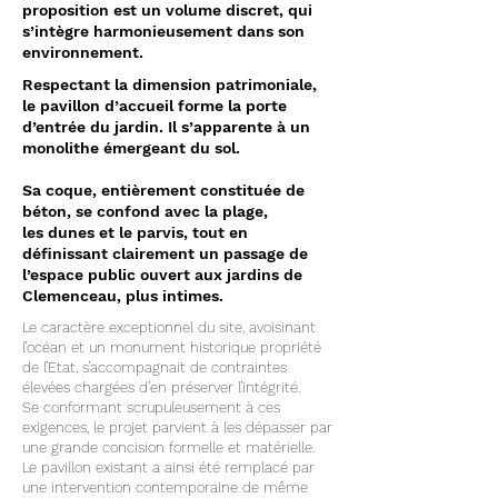
proposition est un
volume discret, qui
s’intègre harmonieusement dans son
environnement.
Respectant la dimension
patrimoniale,
le pavillon d’accueil forme la porte
d’entrée du jardin. Il s’apparente à un
monolithe
émergeant du sol.
Sa coque, entièrement constituée de
béton, se confond avec la plage,
les
dunes et le parvis, tout en
définissant clairement un passage de
l’espace public ouvert aux jardins
de
Clemenceau, plus intimes.
Le caractère exceptionnel du site, avoisinant
l’océan et un monument historique propriété
de l’Etat, s’accompagnait de contraintes
élevées chargées d’en préserver l’intégrité.
Se conformant scrupuleusement à ces
exigences, le projet parvient à les dépasser par
une grande concision formelle et matérielle.
Le pavillon existant a ainsi été remplacé par
une intervention contemporaine de même