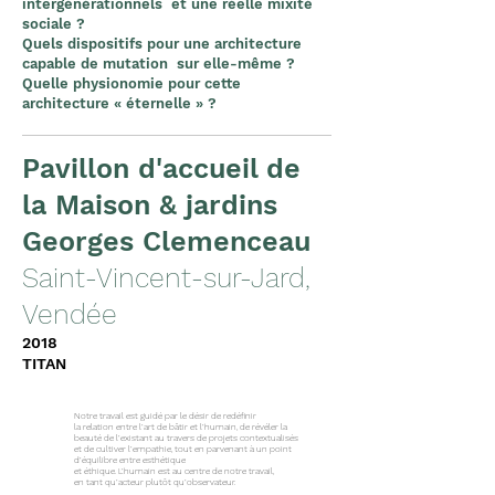
intergénérationnels
et une réelle mixité
sociale ?
Quels dispositifs pour une architecture
capable de mutation
sur elle-même ?
Quelle physionomie pour cette
architecture « éternelle » ?
Pavillon d'accueil de
la Maison & jardins
Georges Clemenceau
Saint-Vincent-sur-Jard,
Vendée
2018
TITAN
Notre travail est guidé par le désir de redéfinir
la relation entre l’art de bâtir et l’humain, de révéler la
beauté de l’existant au travers de projets contextualisés
et de cultiver l’empathie, tout en parvenant à un point
d’équilibre entre esthétique
et éthique. L’humain est au centre de notre travail,
en tant qu’acteur plutôt qu’observateur.