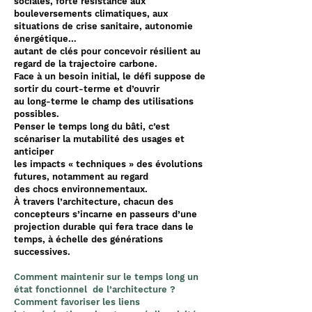
sociales, forte résistance aux
bouleversements climatiques, aux
situations de crise sanitaire, autonomie
énergétique…
autant de clés pour concevoir résilient au
regard de la trajectoire carbone.
Face à un besoin initial, le défi suppose de
sortir du court-terme et d’ouvrir
au long-terme le champ des utilisations
possibles.
Penser le temps long du bâti,
c’est
scénariser la mutabilité des usages et
anticiper
les impacts « techniques » des évolutions
futures, notamment au regard
des chocs environnementaux.
À travers l’architecture, chacun des
concepteurs s’incarne en passeurs d’une
projection durable qui fera trace dans le
temps, à échelle des générations
successives.
Comment maintenir sur le temps long un
état fonctionnel
de l’architecture ?
Comment favoriser les liens