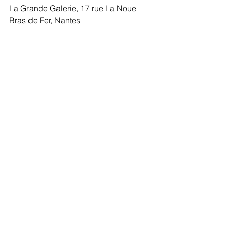
La Grande Galerie, 17 rue La Noue 
Bras de Fer, Nantes
Le lancement de l’édition sera suivi 
d’un pot.
Entrée libre, sans réservation